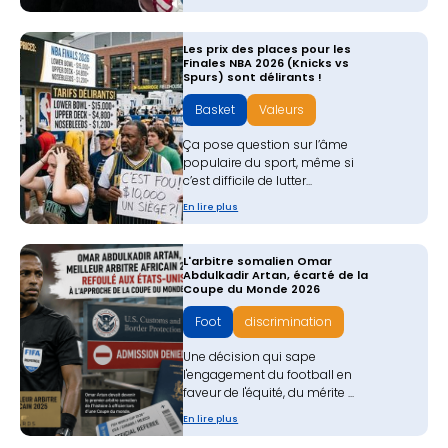
Les prix des places pour les
Finales NBA 2026 (Knicks vs
Spurs) sont délirants !
Basket
Valeurs
Ça pose question sur l’âme
populaire du sport, même si
c’est difficile de lutter...
En lire plus
L'arbitre somalien Omar
Abdulkadir Artan, écarté de la
Coupe du Monde 2026
Foot
discrimination
Une décision qui sape
l'engagement du football en
faveur de l'équité, du mérite ...
En lire plus