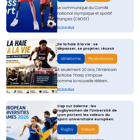
Le communiqué du Comité
national olympique et sportif
français (CNOSF)
En lire plus
De la haie à la vie : se
dépasser, se projeter, réussir
athlétisme
Persévérance
A seulement 20 ans, l’Américain
Ja’Kobe Tharp s’impose
comme la nouvelle référen...
En lire plus
Cap sur Salerne : les
rugbywomen de l'Université de
Lyon portent les valeurs du
sport universitaire européen
Rugby
Valeurs