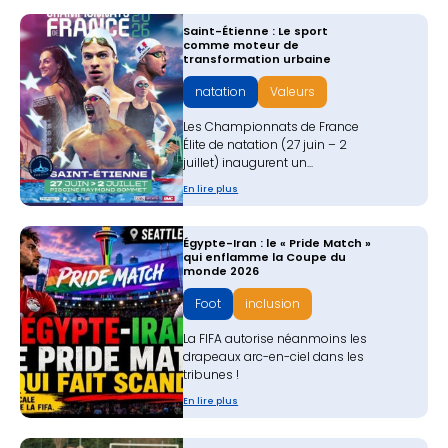
Saint-Étienne : Le sport
comme moteur de
transformation urbaine
natation
Valeurs
Les Championnats de France
Élite de natation (27 juin – 2
juillet) inaugurent un...
En lire plus
Égypte-Iran : le « Pride Match »
qui enflamme la Coupe du
monde 2026
Foot
inclusion
La FIFA autorise néanmoins les
drapeaux arc-en-ciel dans les
tribunes !
En lire plus