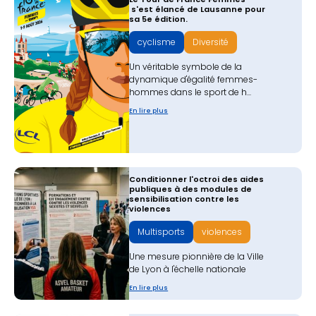
s'est élancé de Lausanne pour
sa 5e édition.
cyclisme
Diversité
Un véritable symbole de la
dynamique d'égalité femmes-
hommes dans le sport de h...
En lire plus
Conditionner l'octroi des aides
publiques à des modules de
sensibilisation contre les
violences
Multisports
violences
Une mesure pionnière de la Ville
de Lyon à l'échelle nationale
En lire plus