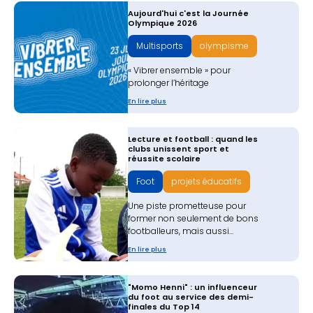
Aujourd'hui c'est la Journée
Olympique 2026
Multisports
olympisme
« Vibrer ensemble » pour
prolonger l’héritage
En lire plus
Lecture et football : quand les
clubs unissent sport et
réussite scolaire
Foot
projets éducatifs
Une piste prometteuse pour
former non seulement de bons
footballeurs, mais aussi...
En lire plus
"Momo Henni" : un influenceur
du foot au service des demi-
finales du Top 14