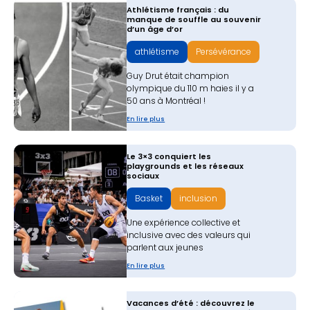
Athlétisme français : du
manque de souffle au souvenir
d’un âge d’or
athlétisme
Persévérance
Guy Drut était champion
olympique du 110 m haies il y a
50 ans à Montréal !
En lire plus
Le 3×3 conquiert les
playgrounds et les réseaux
sociaux
Basket
inclusion
Une expérience collective et
inclusive avec des valeurs qui
parlent aux jeunes
En lire plus
Vacances d’été : découvrez le