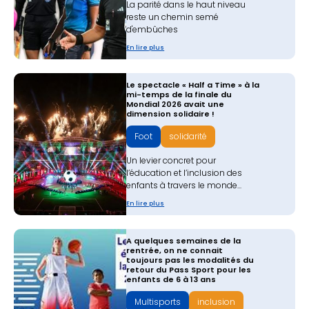
La parité dans le haut niveau
reste un chemin semé
d'embûches
En lire plus
Le spectacle « Half a Time » à la
mi-temps de la finale du
Mondial 2026 avait une
dimension solidaire !
Foot
solidarité
Un levier concret pour
l’éducation et l’inclusion des
enfants à travers le monde...
En lire plus
A quelques semaines de la
rentrée, on ne connait
toujours pas les modalités du
retour du Pass Sport pour les
enfants de 6 à 13 ans
Multisports
inclusion