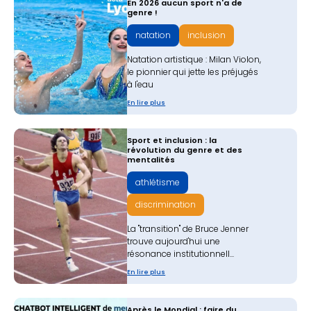
En 2026 aucun sport n'a de
genre !
natation
inclusion
Natation artistique : Milan Violon,
le pionnier qui jette les préjugés
à l'eau
En lire plus
Sport et inclusion : la
révolution du genre et des
mentalités
athlétisme
discrimination
La "transition" de Bruce Jenner
trouve aujourd'hui une
résonance institutionnell...
En lire plus
Après le Mondial : faire du