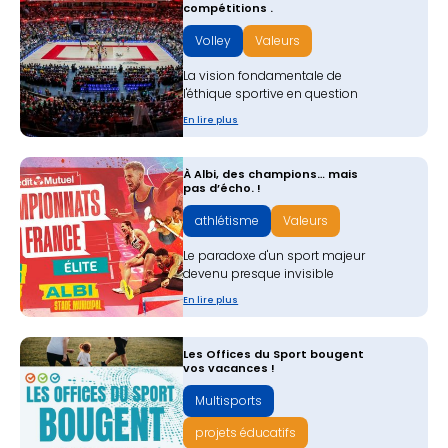
compétitions .
Volley
Valeurs
La vision fondamentale de
l'éthique sportive en question
En lire plus
À Albi, des champions… mais
pas d’écho. !
athlétisme
Valeurs
Le paradoxe d'un sport majeur
devenu presque invisible
En lire plus
Les Offices du Sport bougent
vos vacances !
Multisports
projets éducatifs