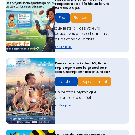
respect et de l’éthique le vrai
terrain de jeu
Foot
Respect
que reste-t-il des valeurs
éducatives du sport dans nos
clubs et nos quartiers ...
En lire plus
Deux ans après les JO, Paris
replonge dans le grand bain
des Championnats d’Europe !
natation
Dépassement
Un héritage olympique
désormais bien réel
En lire plus
Le Tour de France Femmes