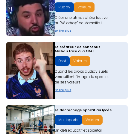
Rugby
Valeurs
Créer une atmosphère festive
au "Vélodrop" de Marseille !
En lire plus
Le créateur de contenus
Michou face à la FIFA !
Foot
Valeurs
Quand les droits audiovisuels
verrouillent l’image du sport et
de ses valeurs
En lire plus
Le décrochage sportif au lycée
Multisports
Valeurs
Un défi éducatif et sociétal