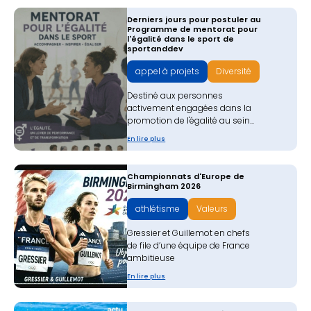
Derniers jours pour postuler au
Programme de mentorat pour
l'égalité dans le sport de
sportanddev
appel à projets
Diversité
Destiné aux personnes
activement engagées dans la
promotion de l'égalité au sein...
En lire plus
Championnats d'Europe de
Birmingham 2026
athlétisme
Valeurs
Gressier et Guillemot en chefs
de file d’une équipe de France
ambitieuse
En lire plus