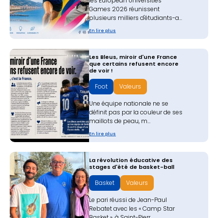
les European Universities
Games 2026 réunissent
plusieurs milliers d'étudiants-a...
En lire plus
Les Bleus, miroir d'une France
que certains refusent encore
de voir !
Foot
Valeurs
Une équipe nationale ne se
définit pas par la couleur de ses
maillots de peau, m...
En lire plus
La révolution éducative des
stages d'été de basket-ball
Basket
Valeurs
Le pari réussi de Jean-Paul
Rebatet avec les « Camp Star
Basket », à Saint-Pierr...