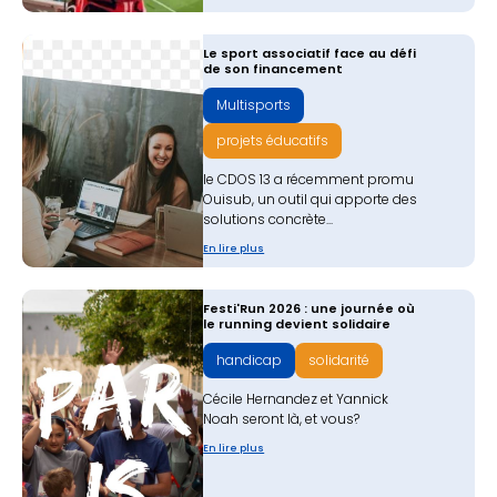
Le sport associatif face au défi
de son financement
Multisports
projets éducatifs
le CDOS 13 a récemment promu
Ouisub, un outil qui apporte des
solutions concrète...
En lire plus
Festi'Run 2026 : une journée où
le running devient solidaire
handicap
solidarité
Cécile Hernandez et Yannick
Noah seront là, et vous?
En lire plus