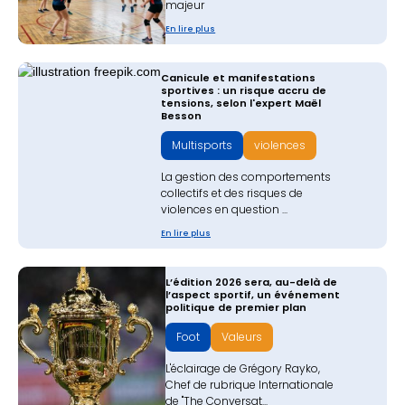
majeur
En lire plus
Canicule et manifestations
sportives : un risque accru de
tensions, selon l'expert Maël
Besson
Multisports
violences
La gestion des comportements
collectifs et des risques de
violences en question ...
En lire plus
L’édition 2026 sera, au-delà de
l’aspect sportif, un événement
politique de premier plan
Foot
Valeurs
L'éclairage de Grégory Rayko,
Chef de rubrique International‍e
de "The Conversat...