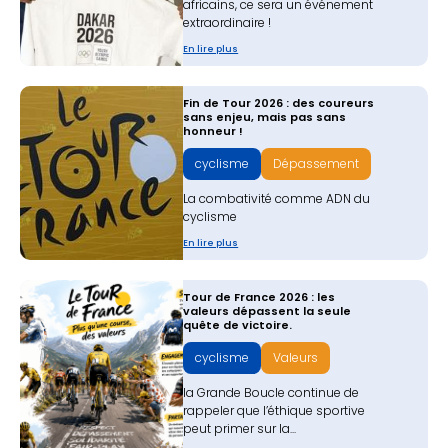
africains, ce sera un événement
extraordinaire !
En lire plus
Fin de Tour 2026 : des coureurs
sans enjeu, mais pas sans
honneur !
cyclisme
Dépassement
La combativité comme ADN du
cyclisme
En lire plus
Tour de France 2026 : les
valeurs dépassent la seule
quête de victoire.
cyclisme
Valeurs
la Grande Boucle continue de
rappeler que l’éthique sportive
peut primer sur la...