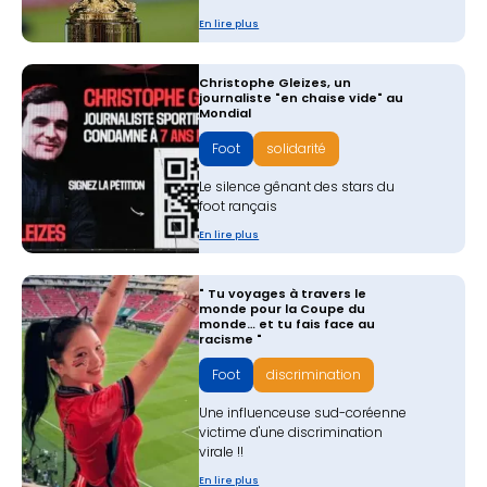
En lire plus
Christophe Gleizes, un
journaliste "en chaise vide" au
Mondial
Foot
solidarité
Le silence gênant des stars du
foot rançais
En lire plus
" Tu voyages à travers le
monde pour la Coupe du
monde… et tu fais face au
racisme "
Foot
discrimination
Une influenceuse sud-coréenne
victime d'une discrimination
virale !!
En lire plus