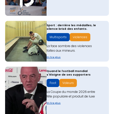
Sport : derrière les médailles, le
silence brisé des enfants.
Multisports
violences
La face sombre des violences
faites aux mineurs.
En lire plus
Quand le football mondial
s'éloigne de ses supporters
Foot
Valeurs
La Coupe du monde 2026 entre
fête populaire et produit de luxe
En lire plus