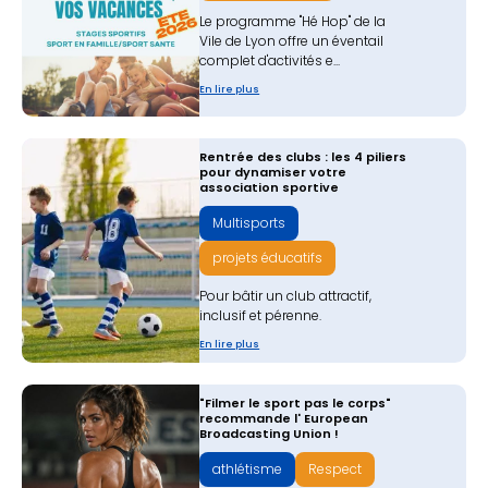
Le programme "Hé Hop" de la
Vile de Lyon offre un éventail
complet d'activités e...
En lire plus
Rentrée des clubs : les 4 piliers
pour dynamiser votre
association sportive
Multisports
projets éducatifs
Pour bâtir un club attractif,
inclusif et pérenne.
En lire plus
"Filmer le sport pas le corps"
recommande l' European
Broadcasting Union !
athlétisme
Respect