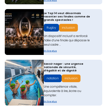
En lire plus
Le Top 14 veut désormais
raconter ses finales comme de
grands spectacles !
Rugby
inclusion
Un dispositif inclusif a renforcé
l’idée d’une finale qui dépasse le
seul cadre ...
En lire plus
Savoir nager : une urgence
nationale de sécurité,
d’égalité et de dignité
natation
inclusion
Une compétence vitale,
équivalente à lire, écrire ou
compter.‍
En lire plus