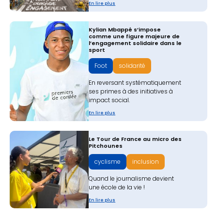
En lire plus
Kylian Mbappé s’impose
comme une figure majeure de
l’engagement solidaire dans le
sport
Foot
solidarité
En reversant systématiquement
ses primes à des initiatives à
impact social.
En lire plus
Le Tour de France au micro des
Pitchounes
cyclisme
inclusion
Quand le journalisme devient
une école de la vie !
En lire plus