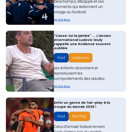
Deschamps, Mbappé et ces
moments qui redonnent un
visage au football
En lire plus
"Casse-lui la jambe" .... L'ancien
international Ludovic Giuly
rappelle une évidence souvent
oubliée
Foot
violences
Les enfants absorbent et
reproduisent les
comportements des adultes.
En lire plus
Enfin un geste de fair-play à la
Coupe du Monde 2026 !
Foot
Fair Play
Celui d’Ismaël Saibari envers
Cody Gakpo lors du match