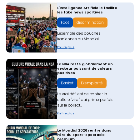
L'Intelligence Artificielle facilite
les fake news sportives
Foot
discrimination
L'exemple des douches
iraniennes au Mondial !
En lire plus
La NBA reste globalement un
vecteur puissant de valeurs
positives
Basket
Exemplarité
Le vrai défi est de contrer la
culture "viral" qui prime parfois
sur le collect...
En lire plus
‍Le Mondial 2026 rentre dans
l’ère du sport-spectacle
premium