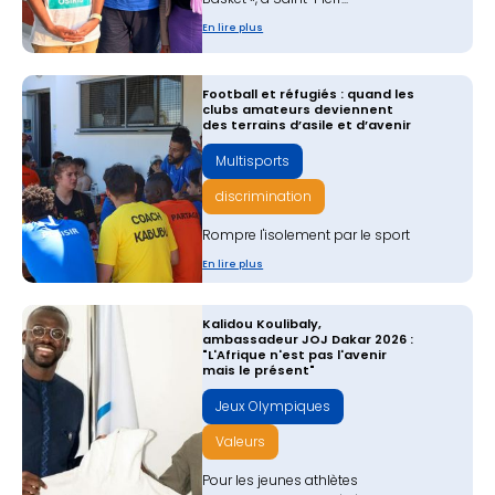
En lire plus
​Football et réfugiés : quand les
clubs amateurs deviennent
des terrains d’asile et d’avenir
Multisports
discrimination
Rompre l'isolement par le sport
En lire plus
Kalidou Koulibaly,
ambassadeur JOJ Dakar 2026 :
"L'Afrique n'est pas l'avenir
mais le présent"‍
Jeux Olympiques
Valeurs
Pour les jeunes athlètes