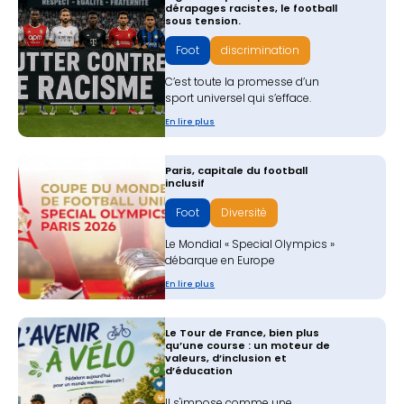
dérapages racistes, le football
sous tension.
Foot
discrimination
C’est toute la promesse d’un
sport universel qui s’efface.
En lire plus
​Paris, capitale du football
inclusif
Foot
Diversité
Le Mondial « Special Olympics »
débarque en Europe
En lire plus
Le Tour de France, bien plus
qu’une course : un moteur de
valeurs, d’inclusion et
d’éducation
Il s'impose comme une