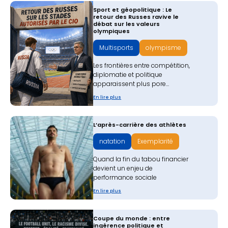
Sport et géopolitique : Le
retour des Russes ravive le
débat sur les valeurs
olympiques
Multisports
olympisme
Les frontières entre compétition,
diplomatie et politique
apparaissent plus pore...
En lire plus
L’après-carrière des athlètes
natation
Exemplarité
Quand la fin du tabou financier
devient un enjeu de
performance sociale​
En lire plus
Coupe du monde : entre
ingérence politique et