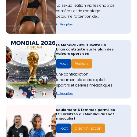
"La sexualisation via les choix de
caméras et de montage
détourne l’attention de...
En lire plus
Le Mondial 2026 suscite un
bilan contrasté sur le plan des
valeurs sportives
Foot
Valeurs
Une contradiction
fondamentale entre exploits
sportifs et dérives médiatiques
En lire plus
Seulement 6 femmes parmi les
170 arbitres du Mondial de foot
masculin !
Foot
discrimination