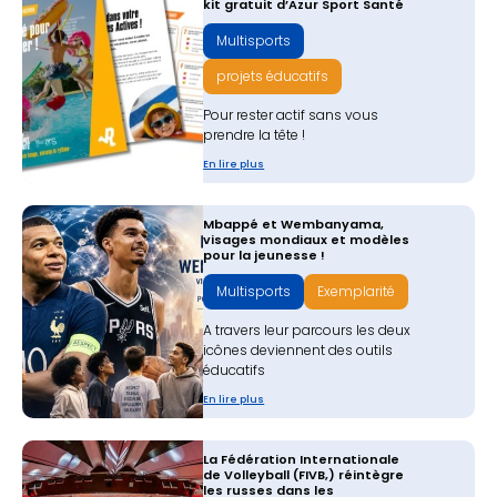
kit gratuit d’Azur Sport Santé
Multisports
projets éducatifs
Pour rester actif sans vous
prendre la tête !
En lire plus
Mbappé et Wembanyama,
visages mondiaux et modèles
pour la jeunesse !
Multisports
Exemplarité
A travers leur parcours les deux
icônes deviennent des outils
éducatifs
En lire plus
La Fédération Internationale
de Volleyball (FIVB,) réintègre
les russes dans les