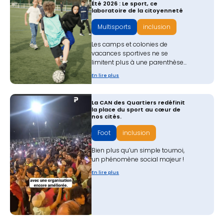
Été 2026 : Le sport, ce
laboratoire de la citoyenneté
Multisports
inclusion
Les camps et colonies de
vacances sportives ne se
limitent plus à une parenthèse...
En lire plus
La CAN des Quartiers redéfinit
la place du sport au cœur de
nos cités.
Foot
inclusion
Bien plus qu’un simple tournoi,
un phénomène social majeur !
En lire plus