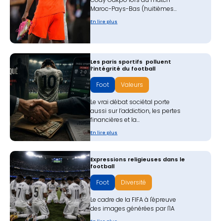
Maroc-Pays-Bas (huitièmes...
En lire plus
Les paris sportifs polluent
l’intégrité du football
Foot
Valeurs
Le vrai débat sociétal porte
aussi sur l’addiction, les pertes
financières et la...
En lire plus
Expressions religieuses dans le
football
Foot
Diversité
Le cadre de la FIFA à l'épreuve
des images générées par l'IA