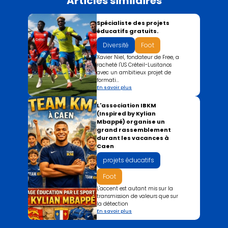
Articles similaires
Spécialiste des projets
éducatifs gratuits.
Diversité
Foot
Xavier Niel, fondateur de Free, a
racheté l'US Créteil-Lusitanos
avec un ambitieux projet de
formati...
En savoir plus
L'association IBKM
(Inspired by Kylian
Mbappé) organise un
grand rassemblement
durant les vacances à
Caen
projets éducatifs
Foot
L'accent est autant mis sur la
transmission de valeurs que sur
la détection
En savoir plus