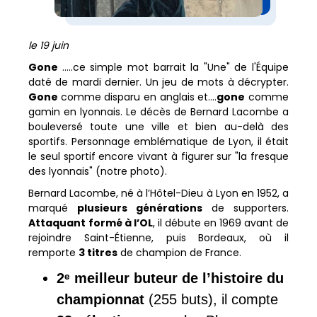
le 19 juin
Gone
.....ce simple mot barrait la "Une" de l'Équipe
daté de mardi dernier. Un jeu de mots à décrypter.
Gone
comme disparu en anglais et....
gone
comme
gamin en lyonnais. Le décès de Bernard Lacombe a
bouleversé toute une ville et bien au-delà des
sportifs. Personnage emblématique de Lyon, il était
le seul sportif encore vivant à figurer sur "la fresque
des lyonnais" (notre photo).
Bernard Lacombe, né à l’Hôtel-Dieu à Lyon en 1952, a
marqué
plusieurs générations
de supporters.
Attaquant
formé à l’OL
, il débute en 1969 avant de
rejoindre Saint-Étienne, puis Bordeaux, où il
remporte
3 titres
de champion de France.
2ᵉ meilleur buteur de l’histoire du
championnat
(255 buts), il compte