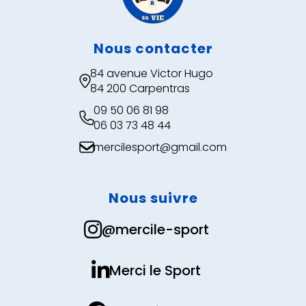
Nous contacter
84 avenue Victor Hugo

84 200 Carpentras
09 50 06 81 98

06 03 73 48 44
mercilesport@gmail.com

Nous suivre

@mercile-sport

Merci le Sport