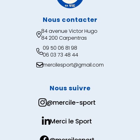
Nous contacter
84 avenue Victor Hugo

84 200 Carpentras
09 50 06 81 98

06 03 73 48 44
mercilesport@gmail.com

Nous suivre

@mercile-sport

Merci le Sport

@mercilesport