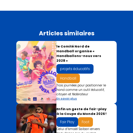
Articles similaires
le Comité Nord de
Handball organise «
Handballons-nous vers
2028 »
projets éducatifs
Handball
Trois journées pour positionner le
hand comme un outil éducatif,
citoyen et fédérateur
En savoir plus
Enfin un geste de fair-play
à la Coupe du Monde 2026 !
Fair Play
Foot
Celui d’Ismaël Saibari envers