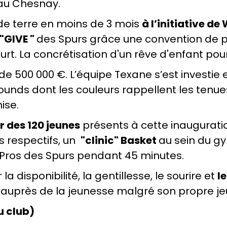
 au Chesnay.
 de terre en moins de 3 mois
à l’initiative d
 "GIVE "
des Spurs grâce une convention de pa
. La concrétisation d'un rêve d'enfant pou
de 500 000 €. L’équipe Texane s’est investie 
unds dont les couleurs rappellent les tenues
ise.
ir des 120 jeunes
présents à cette inauguratio
s respectifs, un
"clinic" Basket
au sein du g
 Pros des Spurs pendant 45 minutes.
a disponibilité, la gentillesse, le sourire et
l
à auprès de la jeunesse malgré son propre j
u club)