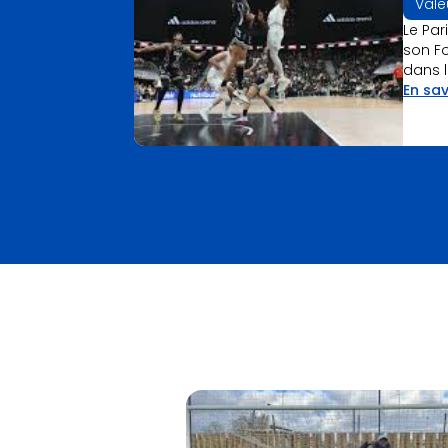
Vale
Le Par
son Fo
dans l
En sav