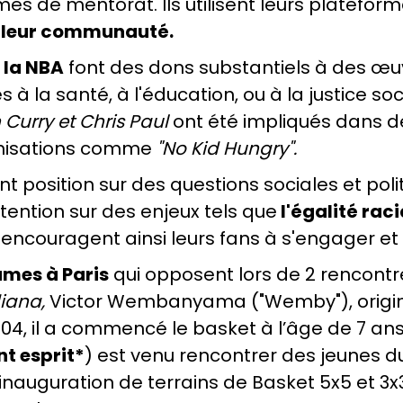
es de mentorat. Ils utilisent leurs platefor
s leur communauté.
 la NBA
font des dons substantiels à des œuv
s à la santé, à l'éducation, ou à la justice so
Curry et Chris Paul
ont été impliqués dans de
anisations comme
"No Kid Hungry".
t position sur des questions sociales et poli
ttention sur des enjeux tels que
l'égalité raci
ls encouragent ainsi leurs fans à s'engager et 
ames à Paris
qui opposent lors de 2 rencontr
iana,
Victor Wembanyama ("Wemby"), origi
, il a commencé le basket à l’âge de 7 ans 
nt esprit*
) est venu rencontrer des jeunes d
l’inauguration de terrains de Basket 5x5 et