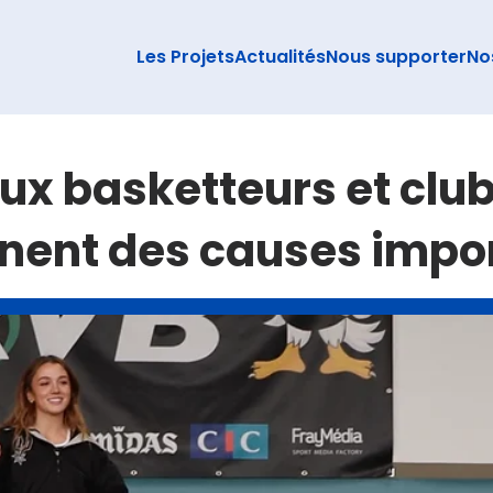
Les Projets
Actualités
Nous supporter
No
x basketteurs et club
nent des causes impo