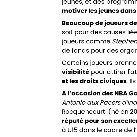
jeunes, et des programm
motiver les jeunes dan
Beaucoup de joueurs de
soit pour des causes liée
joueurs comme
Stephen 
de fonds pour des org
Certains joueurs prennen
visibilité
pour attirer l'a
et les droits civiques
. I
A l’occasion des NBA G
Antonio aux Pacers d’Ind
Rocquencourt (né en 2004
réputé pour son excelle
à U15 dans le cadre de 