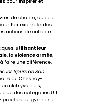
mes pour
inspirer et
res de charité, que ce
ciale. Par exemple, des
s actions de collecte
tiques,
utilisant leur
ale, la violence armée,
à faire une différence.
es
les Spurs de San
naire du Chesnay-
au club yvelinois,
u club des catégories U11
 3x3 proches du gymnase