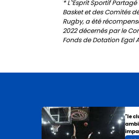
* L'’Esprit Sportif Parta
Basket et des Comités dé
Rugby, a été récompensé 
2022 décernés par le Com
Fonds de Dotation Egal 
"le c
ambi
impac