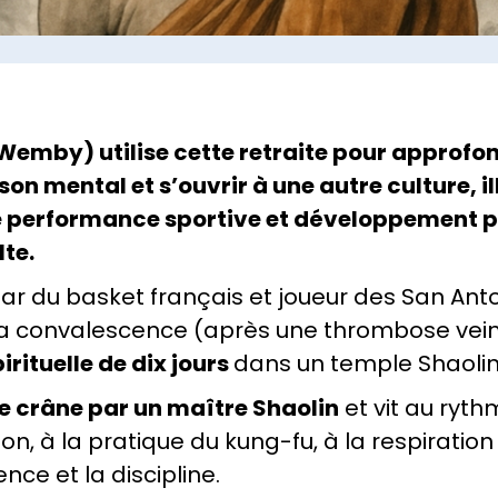
by) utilise cette retraite pour approfond
son mental et s’ouvrir à une autre culture, i
re performance sportive et développement p
lte.
 du basket français et joueur des San Anton
 sa convalescence (après une thrombose vein
irituelle de dix jours
dans un temple Shaolin
le crâne par un maître Shaolin
et vit au ryt
on, à la pratique du kung-fu, à la respiration
ence et la discipline.