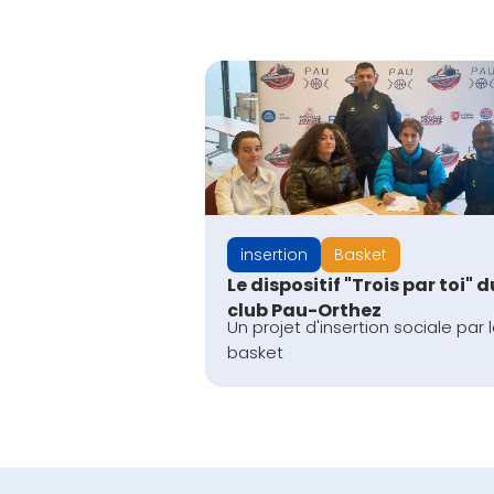
insertion
Basket
Le dispositif "Trois par toi" d
club Pau-Orthez
Un projet d'insertion sociale par 
basket