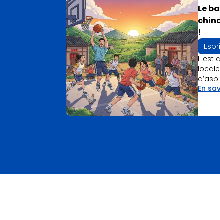
Le ba
chino
!
Espr
Il est
locale
d’aspi
En sav