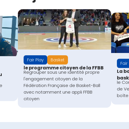
Fair Play
Basket
Fair
le programme citoyen de la FFBB
La bo
Regrouper sous une identité propre
u
bask
l'engagement citoyen de la
le Co
le
Fédération Française de Basket-Ball
de Ve
avec notamment une appli FFBB
boîte 
citoyen