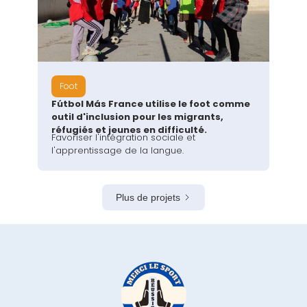
Foot
Fútbol Más France utilise le foot comme
outil d'inclusion pour les migrants,
réfugiés et jeunes en difficulté.
Favoriser l'intégration sociale et
l'apprentissage de la langue.
Plus de projets