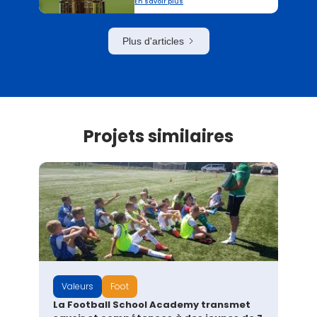
En savoir plus
Plus d'articles
Projets similaires
Valeurs
Foot
La Football School Academy transmet