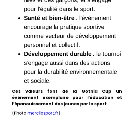
filles et des garçons, et s’engage
pour l’égalité dans le sport.
Santé et bien-être
: l’événement
encourage la pratique sportive
comme vecteur de développement
personnel et collectif.
Développement durable
: le tournoi
s’engage aussi dans des actions
pour la durabilité environnementale
et sociale.
Ces valeurs font de la Gothia Cup un
événement exemplaire pour l’éducation et
l’épanouissement des jeunes par le sport.
(Photo
mercilesport.fr
)