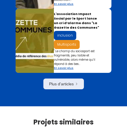
En savoir plus
L'association Impact
Social par le Sport lance
un cri d’alarme dans "La
Gazette des Communes"
inclusion
Multisports
" Le champ du sociosport est
fragmenté, peu lisible et
vulnérable, alors même qu’il
répond à des bes...
En savoir plus
Plus d'articles
Projets similaires