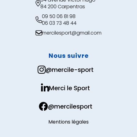

84 200 Carpentras
09 50 06 81 98

06 03 73 48 44
mercilesport@gmail.com

Nous suivre

@mercile-sport

Merci le Sport

@mercilesport
Mentions légales