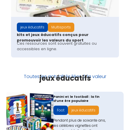
jeux éducatifs
Multisports
kits et jeux éducatifs conçus pour
promouvoir les valeurs du sport
Ces ressources sont souvent gratuites ou
accessibles en ligne.
Toutes les actualités liées à la valeur
jeux éducatifs
Panini et le football : la fin
d’une ère populaire
Foot
jeux éducatifs
Pendant plus de soixante ans,
les célèbres vignettes ont