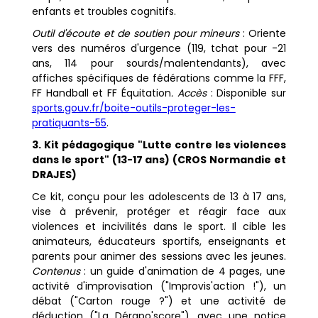
enfants et troubles cognitifs.
Outil d'écoute et de soutien pour mineurs
: Oriente
vers des numéros d'urgence (119, tchat pour -21
ans, 114 pour sourds/malentendants), avec
affiches spécifiques de fédérations comme la FFF,
FF Handball et FF Équitation
. Accès
: Disponible sur
sports.gouv.fr/boite-outils-proteger-les-
pratiquants-55
.
3. Kit pédagogique "Lutte contre les violences
dans le sport" (13-17 ans) (CROS Normandie et
DRAJES)
Ce kit, conçu pour les adolescents de 13 à 17 ans,
vise à prévenir, protéger et réagir face aux
violences et incivilités dans le sport. Il cible les
animateurs, éducateurs sportifs, enseignants et
parents pour animer des sessions avec les jeunes.
Contenus
: un guide d'animation de 4 pages, une
activité d'improvisation ("Improvis'action !"), un
débat ("Carton rouge ?") et une activité de
déduction ("La Dérapo'score"), avec une notice