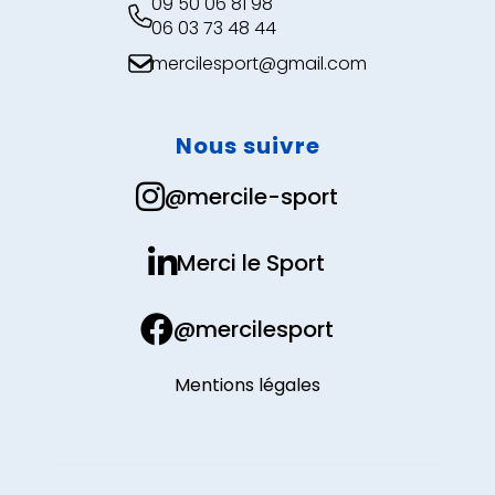
09 50 06 81 98

06 03 73 48 44
mercilesport@gmail.com

Nous suivre

@mercile-sport

Merci le Sport

@mercilesport
Mentions légales