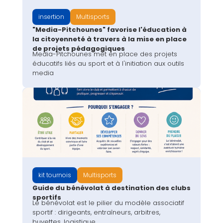
insertion
Multisports
"Media-Pitchounes" favorise l'éducation à
la citoyenneté à travers à la mise en place
de projets pédagogiques
Media-Pitchounes met en place des projets
éducatifs liés au sport et à l'initiation aux outils
media
kit tournois
Multisports
Guide du bénévolat à destination des clubs
sportifs
Le bénévolat est le pilier du modèle associatif
sportif : dirigeants, entraîneurs, arbitres,
buvettes, logistique.