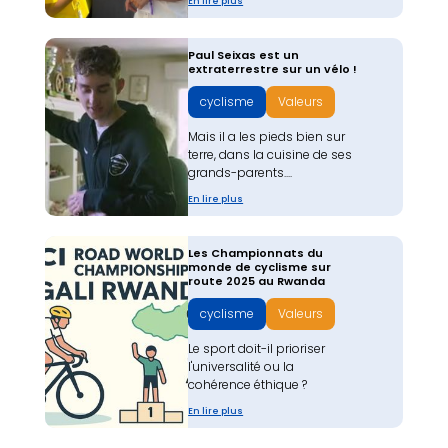
En lire plus
Paul Seixas est un
extraterrestre sur un vélo !
cyclisme
Valeurs
Mais il a les pieds bien sur
terre, dans la cuisine de ses
grands-parents....
En lire plus
Les Championnats du
monde de cyclisme sur
route 2025 au Rwanda
cyclisme
Valeurs
Le sport doit-il prioriser
l'universalité ou la
cohérence éthique ?
En lire plus