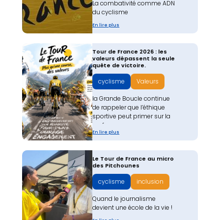
La combativité comme ADN
du cyclisme
En lire plus
Tour de France 2026 : les
valeurs dépassent la seule
quête de victoire.
cyclisme
Valeurs
la Grande Boucle continue
de rappeler que l’éthique
sportive peut primer sur la
performance pure.
En lire plus
Le Tour de France au micro
des Pitchounes
cyclisme
inclusion
Quand le journalisme
devient une école de la vie !