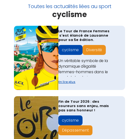
Toutes les actualités liées au sport
cyclisme
Le Tour de France Femmes
s'est élancé de Lausanne
pour sa 5e édition.
cyclisme
Diversité
Un véritable symbole de la
dynamique d'égalité
femmes-hommes dans le
sport de haut niveau.
En lire plus
Fin de Tour 2026 : des
coureurs sans enjeu, mais
pas sans honneur !
cyclisme
Dépassement