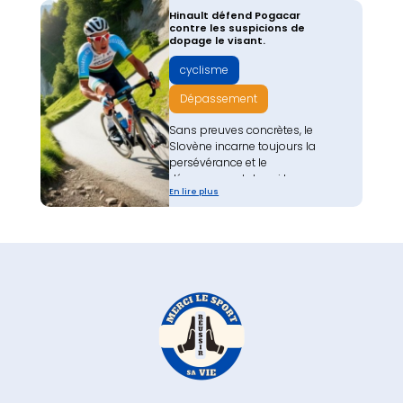
Hinault défend Pogacar
contre les suspicions de
dopage le visant.
cyclisme
Dépassement
Sans preuves concrètes, le
Slovène incarne toujours la
persévérance et le
dépassement de soi !
En lire plus