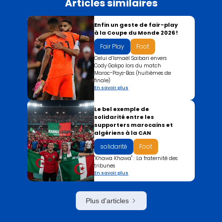
Articles similaires
Enfin un geste de fair-play
à la Coupe du Monde 2026 !
Fair Play
Foot
Celui d’Ismaël Saibari envers
Cody Gakpo lors du match
Maroc-Pays-Bas (huitièmes de
finale)
En savoir plus
Le bel exemple de
solidarité entre les
supporters marocains et
algériens à la CAN
solidarité
Foot
"Khawa Khawa" : La fraternité des
tribunes
En savoir plus
Plus d'articles