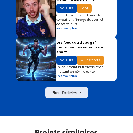
Michou face à la FIFA !
Valeurs
Foot
Quand les droits audiovisuels
verrouillent l’image du sport et
de ses valeurs
En savoir plus
Les "Jeux du dopage"
menacent les valeurs du
sport
Valeurs
Multisports
En légitimant la tricherie et en
mettant en péril la santé
En savoir plus
Plus d'articles
Projets similaires