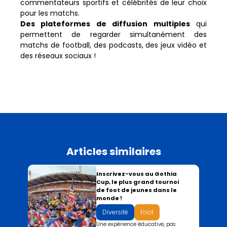
commentateurs sportifs et célébrités de leur choix
pour les matchs.
Des plateformes de diffusion multiples
qui
permettent de regarder simultanément des
matchs de football, des podcasts, des jeux vidéo et
des réseaux sociaux !
Articles similaires
Inscrivez-vous au Gothia
Cup, le plus grand tournoi
de foot de jeunes dans le
monde !
Diversité
Foot
Une expérience éducative, pas