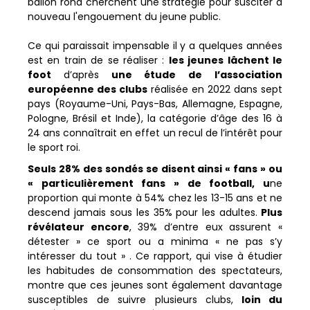
ballon rond cherchent une stratégie pour susciter à
nouveau l'engouement du jeune public.
Ce qui paraissait impensable il y a quelques années
est en train de se réaliser :
les jeunes lâchent le
foot
d’après
une étude de l’association
européenne des clubs
réalisée en 2022 dans sept
pays (Royaume-Uni, Pays-Bas, Allemagne, Espagne,
Pologne, Brésil et Inde), la catégorie d’âge des 16 à
24 ans connaîtrait en effet un recul de l’intérêt pour
le sport roi.
Seuls 28% des sondés se disent ainsi « fans » ou
« particulièrement fans » de football, u
ne
proportion qui monte à 54% chez les 13-15 ans et ne
descend jamais sous les 35% pour les adultes.
Plus
révélateur encore
, 39% d’entre eux assurent «
détester » ce sport ou a minima « ne pas s’y
intéresser du tout » . Ce rapport, qui vise à étudier
les habitudes de consommation des spectateurs,
montre que ces jeunes sont également davantage
susceptibles de suivre plusieurs clubs,
loin du