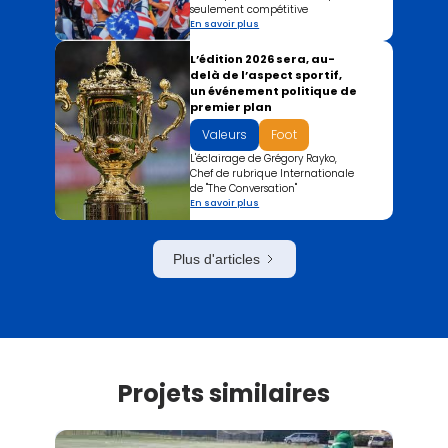
seulement compétitive
En savoir plus
L’édition 2026 sera, au-
delà de l’aspect sportif,
un événement politique de
premier plan
Valeurs
Foot
L'éclairage de Grégory Rayko,
Chef de rubrique International‍e
de "The Conversation"
En savoir plus
Plus d'articles
Projets similaires