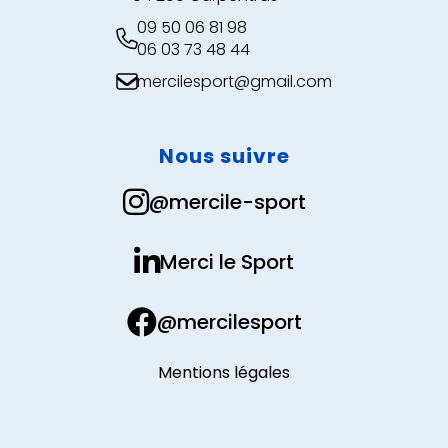
09 50 06 81 98

06 03 73 48 44
mercilesport@gmail.com

Nous suivre

@mercile-sport

Merci le Sport

@mercilesport
Mentions légales