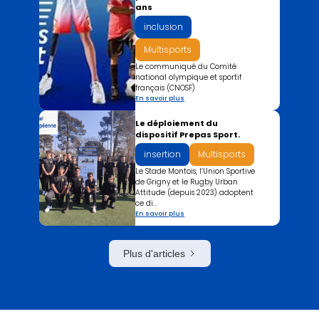
ans
inclusion
Multisports
Le communiqué du Comité
national olympique et sportif
français (CNOSF)
En savoir plus
Le déploiement du
dispositif Prepas Sport.
insertion
Multisports
Le Stade Montois, l’Union Sportive
de Grigny et le Rugby Urban
Attitude (depuis 2023) adoptent
ce di...
En savoir plus
Plus d'articles