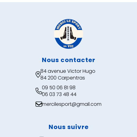
Nous contacter
84 avenue Victor Hugo

84 200 Carpentras
09 50 06 81 98

06 03 73 48 44
mercilesport@gmail.com

Nous suivre