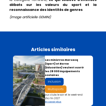
débats sur les valeurs du sport et la
reconnaissance des identités de genres
(Image artificielle GEMINI)
Articles similaires
Les ministres Barsacq
(Sport) et Borne
(Education) veulent ouvrir
les 28 000 équipements
scolaires
inclusion
Multisports
aux clubs le soir et le week-end
d'ici fin 2027
En savoir plus