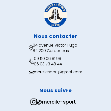
Nous contacter
84 avenue Victor Hugo

84 200 Carpentras
09 50 06 81 98

06 03 73 48 44
mercilesport@gmail.com

Nous suivre

@mercile-sport