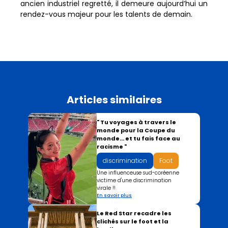
ancien industriel regretté, il demeure aujourd’hui un
rendez-vous majeur pour les talents de demain.
Articles similaires
" Tu voyages à travers le
monde pour la Coupe du
monde… et tu fais face au
racisme "
discrimination
Foot
Une influenceuse sud-coréenne
victime d'une discrimination
virale !!
En savoir plus
Le Red Star recadre les
clichés sur le foot et la