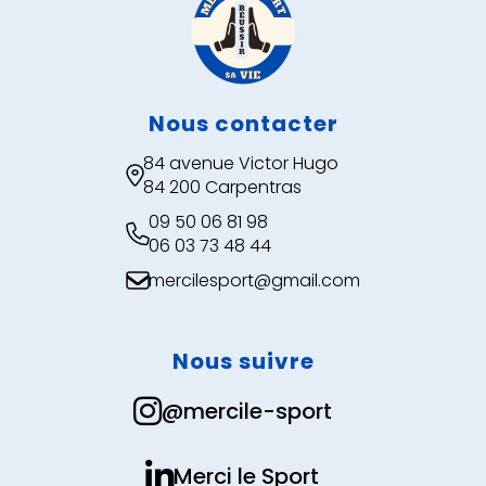
Nous contacter
84 avenue Victor Hugo

84 200 Carpentras
09 50 06 81 98

06 03 73 48 44
mercilesport@gmail.com

Nous suivre

@mercile-sport

Merci le Sport