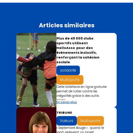
Articles similaires
Plus de 40 000 clubs
sportifs utilisent
HelloAsso pour des
événements inclusifs,
renforçant la cohésion
sociale
solidarité
Multisports
Cette billetterie en ligne gratuite
permet de lutter contre les
inégalités grâce à des outils
solida...
En savoir plus
TRIBUNE
Valeurs
Multisports
« Septembre Bouge » : quand le
sport redevient un projet