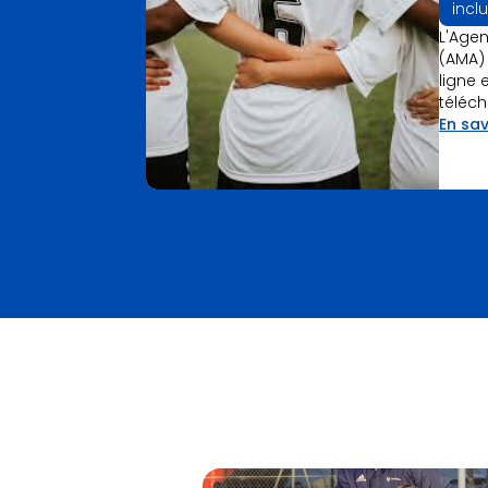
incl
L'Age
(AMA)
ligne 
téléch
En sav