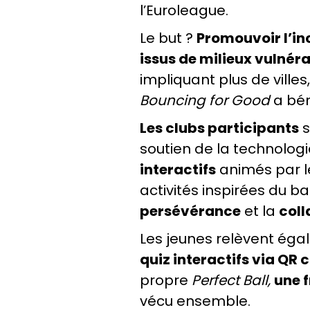
l’Euroleague.
Le but ?
Promouvoir l’inc
issus de milieux vulnér
impliquant plus de villes,
Bouncing for Good
a bén
Les clubs participants
s
soutien de la technologi
interactifs
animés par 
activités inspirées du b
persévérance
et la
coll
Les jeunes relèvent égal
quiz interactifs via QR 
propre
Perfect Ball,
une 
vécu ensemble.