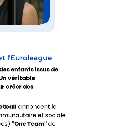
t l'Euroleague
 des enfants issus de
Un véritable
ur créer des
etball
annoncent le
ommunautaire et sociale
ses)
"One Team"
de