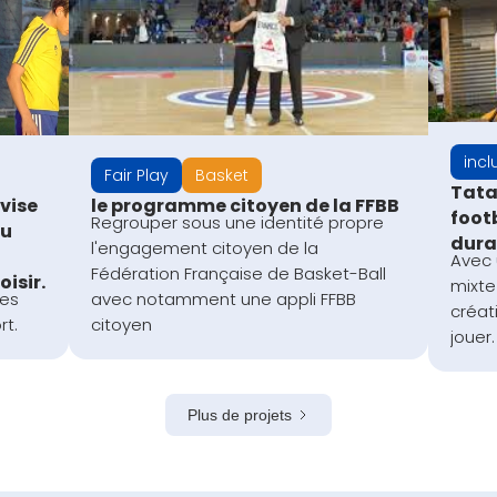
incl
Fair Play
Basket
Tatan
vise
le programme citoyen de la FFBB
footb
Regrouper sous une identité propre
du
durab
l'engagement citoyen de la
Avec 
Fédération Française de Basket-Ball
isir.
mixte
des
avec notamment une appli FFBB
créat
rt.
citoyen
jouer.
Plus de projets