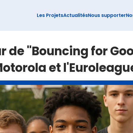
Les Projets
Actualités
Nous supporter
No
ur de "Bouncing for Go
otorola et l'Euroleagu