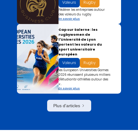
Valeurs
Rugby
Fédérer les entreprises autour
des valeurs du rugby.
En savoir plus
Cap sur Salerne : les
rugbywomen de
l'Université de Lyon
portent les valeurs du
sport universitaire
européen
Valeurs
Rugby
les European Universities Games
2026 réunissent plusieurs milliers
d'étudiants-athlètes autour des
v...
En savoir plus
Plus d'articles