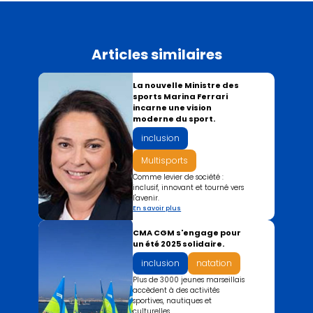
Articles similaires
La nouvelle Ministre des
sports Marina Ferrari
incarne une vision
moderne du sport.
inclusion
Multisports
Comme levier de société :
inclusif, innovant et tourné vers
l'avenir.
En savoir plus
CMA CGM s'engage pour
un été 2025 solidaire.
inclusion
natation
Plus de 3000 jeunes marseillais
accèdent à des activités
sportives, nautiques et
culturelles.