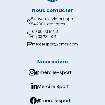
Nous contacter
84 avenue Victor Hugo

84 200 Carpentras
09 50 06 81 98

06 03 73 48 44
mercilesport@gmail.com

Nous suivre

@mercile-sport

Merci le Sport

@mercilesport