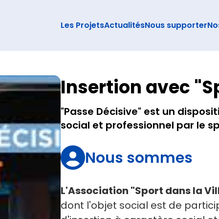
Les Projets
Actualités
Nous supporter
No
Insertion avec "Sp
"Passe Décisive" est un dispos
social et professionnel par le sp

Nous sommes
L'Association "Sport dans la Vil
dont l'objet social est de part