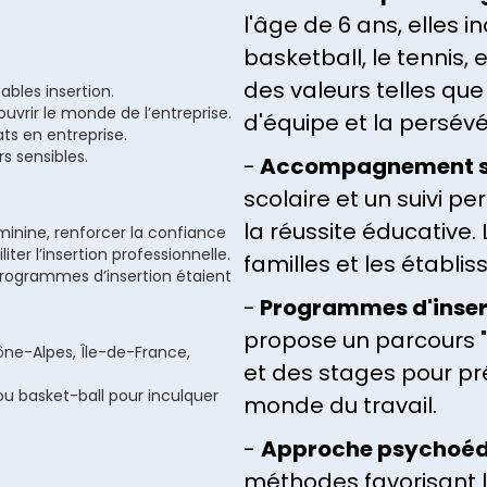
l'âge de 6 ans, elles 
basketball, le tennis,
des valeurs telles que
bles insertion.
uvrir le monde de l’entreprise.
d'équipe et la persév
rats en entreprise.
rs sensibles.
-
Accompagnement s
scolaire et un suivi p
la réussite éducative.
éminine, renforcer la confiance
iter l’insertion professionnelle.
familles et les établi
programmes d’insertion étaient
-
Programmes d'insert
propose un parcours "d
hône-Alpes, Île-de-France,
et des stages pour pr
ou basket-ball pour inculquer
monde du travail.
-
Approche psychoé
méthodes favorisant la