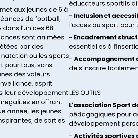
éducateurs sportifs d
met aux jeunes de 6 à
-
Inclusion et accessib
séances de football,
l’accès au sport pour 
y dans l’un des 68
 séances sont animées
-
Encadrement struct
étées par des
essentielles à l’insert
natation ou les sports
-
Accompagnement de
t pour tous, sans
de s’inscrire facilemen
unes des valeurs
nveillance, esprit
ns leur développement
LES OUTILS
inégalités en offrant
L'association Sport da
ue année, les jeunes
pédagogiques pour a
spirantes, de sorties
développement personn
-
Activités sportives 