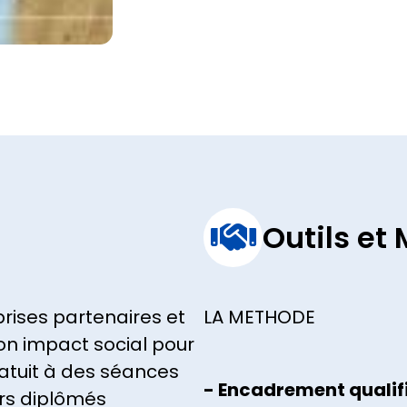
Outils et

rises partenaires et
LA METHODE
on impact social pour
ratuit à des séances
-
Encadrement qualif
rs diplômés