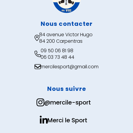
Nous contacter
84 avenue Victor Hugo

84 200 Carpentras
09 50 06 81 98

06 03 73 48 44
mercilesport@gmail.com

Nous suivre

@mercile-sport

Merci le Sport