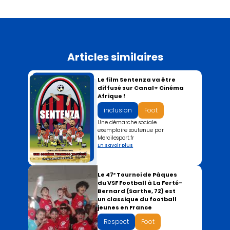
Articles similaires
Le film Sentenza va être
diffusé sur Canal+ Cinéma
Afrique !
inclusion
Foot
Une démarche sociale
exemplaire soutenue par
Mercilesport.fr
En savoir plus
Le 47ᵉ Tournoi de Pâques
du VSF Football à La Ferté-
Bernard (Sarthe, 72) est
un classique du football
jeunes en France
Respect
Foot