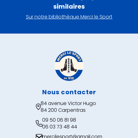
similaires
Sur notre bibliothèque Merci le Sport
Nous contacter
84 avenue Victor Hugo

84 200 Carpentras
09 50 06 81 98

06 03 73 48 44
mercilesport@gmail.com
