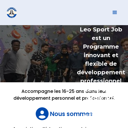
Leo Sport Job
est un
Programme
innovant et
flexible de
développement
professionnel
par le sport
Accompagne les 16-25 ans dans leur
dédié aux
développement personnel et professionnel.
jeunes

Nous sommes
vulnérables.