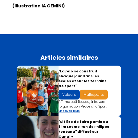
(Illustration IA GEMINI)
Articles similaires
"La paix se construit
chaque jour dans les
écoles et sur les terrains
de sport"
Valeurs
Multisports
Affirme Joël Bouzou, à travers
l'organisation Peace and Sport
En savoir plus
"Si fière de faire partie du
film Let me Run de Philippe
Fontana" diffusé sur
Canal +