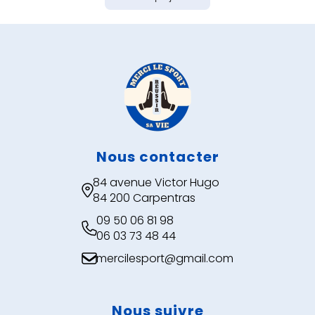
Nous contacter
84 avenue Victor Hugo

84 200 Carpentras
09 50 06 81 98

06 03 73 48 44
mercilesport@gmail.com

Nous suivre