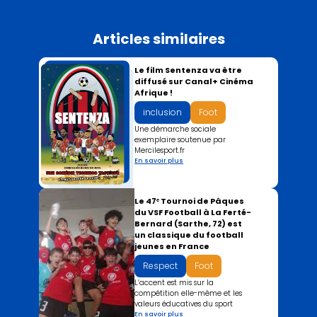
Articles similaires
Le film Sentenza va être
diffusé sur Canal+ Cinéma
Afrique !
inclusion
Foot
Une démarche sociale
exemplaire soutenue par
Mercilesport.fr
En savoir plus
Le 47ᵉ Tournoi de Pâques
du VSF Football à La Ferté-
Bernard (Sarthe, 72) est
un classique du football
jeunes en France
Respect
Foot
L’accent est mis sur la
compétition elle-même et les
valeurs éducatives du sport
En savoir plus