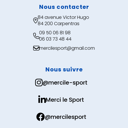
Nous contacter
84 avenue Victor Hugo

84 200 Carpentras
09 50 06 81 98

06 03 73 48 44
mercilesport@gmail.com

Nous suivre

@mercile-sport

Merci le Sport

@mercilesport