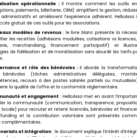
alisation opérationnelle :
il montre comment les outils en
iptions, paiements, billetterie, CRM) simplifient la gestion, réduis
 administratifs et améliorent l’expérience adhérent. HelloAsso i
accès gratuit de ces outils pour les associations.
eaux modèles de revenus
: le livre blanc présente la néces
ifier les recettes (adhésions modulées, cotisations vs licences,
tterie, merchandising, financement participatif) et illust
gies de fidélisation et de monétisation sans alourdir les tarifs p
s.
ernance et rôle des bénévoles :
il aborde la transformati
s bénévoles (tâches administratives déléguées, mont
tences, recours à des postes salariés partiels ou mutualisés
nir la qualité de l’offre et la conformité réglementaire.
unauté et engagement
: HelloAsso met en avant l’importa
iller la communauté (communication, transparence, propositi
 locale) pour recruter et retenir licenciés, bénévoles et finance
funding et la contribution volontaire sont présentés com
rs complémentaires.
nariats et intégration
: le document explique l’intérêt d’intég