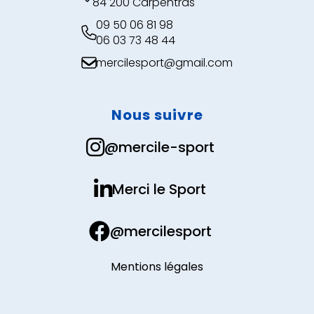
84 200 Carpentras
09 50 06 81 98

06 03 73 48 44
mercilesport@gmail.com

Nous suivre

@mercile-sport

Merci le Sport

@mercilesport
Mentions légales