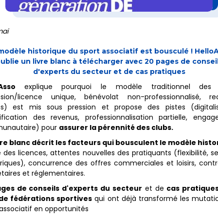
mai
modèle historique du sport associatif est bousculé ! Hello
ublie un livre blanc à télécharger avec 20 pages de consei
d'experts du secteur et de cas pratiques
oAsso
explique pourquoi le modèle traditionnel des 
sion/licence unique, bénévolat non-professionnalisé, re
es) est mis sous pression et propose des pistes (digitalis
sification des revenus, professionnalisation partielle, enga
unautaire) pour
assurer la pérennité des clubs.
vre blanc décrit les facteurs qui bousculent le modèle histo
 des licences, attentes nouvelles des pratiquants (flexibilité, s
iques), concurrence des offres commerciales et loisirs, contr
taires et réglementaires.
ges de conseils d'experts du secteur
et de
cas pratique
 de fédérations sportives
qui ont déjà transformé les mutati
associatif en opportunités