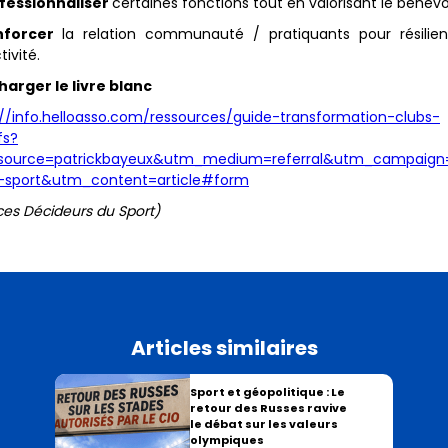
ofessionnaliser
certaines fonctions tout en valorisant le bénévo
nforcer
la relation communauté / pratiquants pour résilie
tivité.
harger le livre blanc
://info.helloasso.com/ressources/guide-transformation-clubs-
fs?
ource=patrickbayeux&utm_medium=referral&utm_campaign=
-sport&utm_content=article#form
ces Décideurs du Sport)
Articles similaires
Sport et géopolitique : Le
retour des Russes ravive
le débat sur les valeurs
olympiques