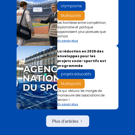
olympisme
Multisports
Les frontières entre compétition,
diplomatie et politique
apparaissent plus poreuses que
jamais
En savoir plus
La réduction en 2026 des
enveloppes pour les
projets socio-sportifs est
programmée
projets éducatifs
Multisports
Ce qui réduira les marges de
manœuvre des associations de
terrain !
En savoir plus
Plus d'articles