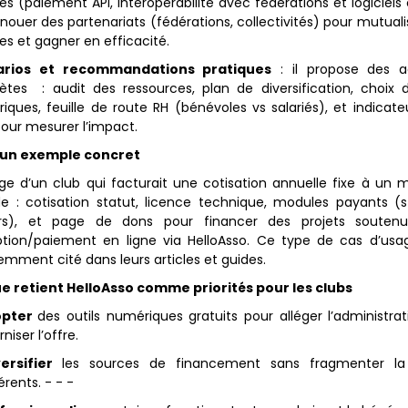
es (paiement API, interopérabilité avec fédérations et logiciels
nouer des partenariats (fédérations, collectivités) pour mutuali
es et gagner en efficacité.
arios et recommandations pratiques
: il propose des a
ètes : audit des ressources, plan de diversification, choix d’
iques, feuille de route RH (bénévoles vs salariés), et indicate
pour mesurer l’impact.
 un exemple concret
ge d’un club qui facturait une cotisation annuelle fixe à un 
de : cotisation statut, licence technique, modules payants (s
ers), et page de dons pour financer des projets souten
iption/paiement en ligne via HelloAsso. Ce type de cas d’usa
emment cité dans leurs articles et guides.
e retient HelloAsso comme priorités pour les clubs
opter
des outils numériques gratuits pour alléger l’administrat
iser l’offre.
versifier
les sources de financement sans fragmenter la
rents. - - -