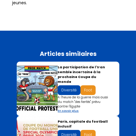
jeunes.
Articles similaires
La participation de l'Iran
semble incertaine à la
prochaine Coupe du
monde
Diversité
Foot
A l'heure de la guerre mais aussi
du match "des fiertés" prévu
contre l'Egypte
En savoir plus
​Paris, capitale du football
inclusif
Diversité
Foot