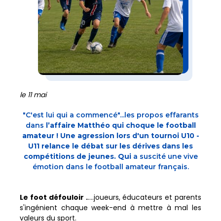
le 11 mai
"C'est lui qui a commencé"...les propos effarants
dans
l’affaire Matthéo qui choque le football
amateur ! Une agression lors d'un tournoi U10 -
U11 relance le débat sur les dérives dans les
compétitions de jeunes. Qui
a suscité une vive
émotion dans le football amateur français.
Le foot défouloir .
....joueurs, éducateurs et parents
s'ingénient chaque week-end à mettre à mal les
valeurs du sport.