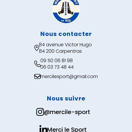
Nous contacter
84 avenue Victor Hugo

84 200 Carpentras
09 50 06 81 98

06 03 73 48 44
mercilesport@gmail.com

Nous suivre

@mercile-sport

Merci le Sport